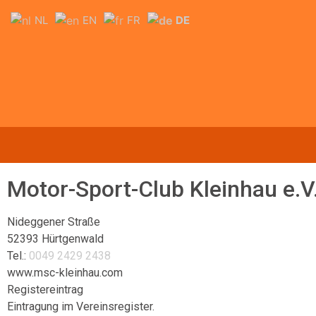
NL
EN
FR
DE
Motor-Sport-Club Kleinhau e.V
Nideggener Straße
52393 Hürtgenwald
Tel.:
0049 2429 2438
www.msc-kleinhau.com
Registereintrag
Eintragung im Vereinsregister.